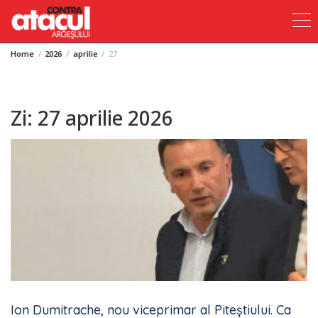
Home
2026
aprilie
27
Skip
to
content
Zi:
27 aprilie 2026
Ion Dumitrache, nou viceprimar al Piteștiului. Ca