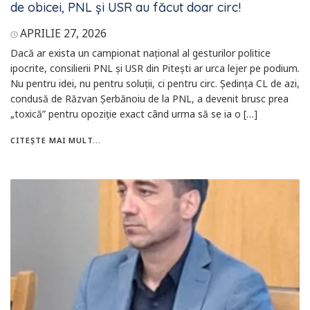
de obicei, PNL și USR au făcut doar circ!
APRILIE 27, 2026
Dacă ar exista un campionat național al gesturilor politice
ipocrite, consilierii PNL și USR din Pitești ar urca lejer pe podium.
Nu pentru idei, nu pentru soluții, ci pentru circ. Ședința CL de azi,
condusă de Răzvan Șerbănoiu de la PNL, a devenit brusc prea
„toxică” pentru opoziție exact când urma să se ia o […]
CITEȘTE MAI MULT...