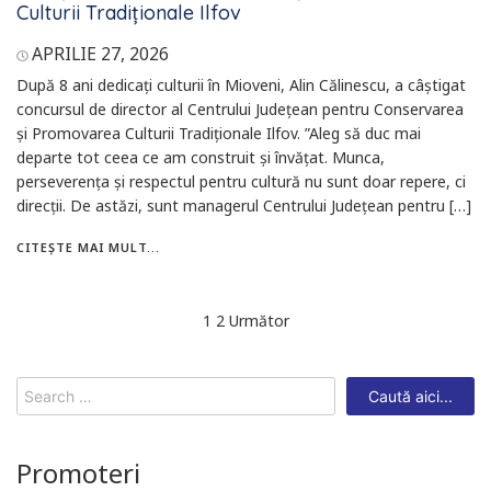
Culturii Tradiționale Ilfov
APRILIE 27, 2026
După 8 ani dedicați culturii în Mioveni, Alin Călinescu, a câștigat
concursul de director al Centrului Județean pentru Conservarea
și Promovarea Culturii Tradiționale Ilfov. ”Aleg să duc mai
departe tot ceea ce am construit și învățat. Munca,
perseverența și respectul pentru cultură nu sunt doar repere, ci
direcții. De astăzi, sunt managerul Centrului Județean pentru […]
CITEȘTE MAI MULT...
Navigare
1
2
Următor
în
articole
Search
for:
Promoteri