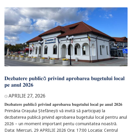
𝐃𝐞𝐳𝐛𝐚𝐭𝐞𝐫𝐞 𝐩𝐮𝐛𝐥𝐢𝐜ă 𝐩𝐫𝐢𝐯𝐢𝐧𝐝 𝐚𝐩𝐫𝐨𝐛𝐚𝐫𝐞𝐚 𝐛𝐮𝐠𝐞𝐭𝐮𝐥𝐮𝐢 𝐥𝐨𝐜𝐚𝐥
𝐩𝐞 𝐚𝐧𝐮𝐥 𝟐𝟎𝟐𝟔
APRILIE 27, 2026
𝐃𝐞𝐳𝐛𝐚𝐭𝐞𝐫𝐞 𝐩𝐮𝐛𝐥𝐢𝐜ă 𝐩𝐫𝐢𝐯𝐢𝐧𝐝 𝐚𝐩𝐫𝐨𝐛𝐚𝐫𝐞𝐚 𝐛𝐮𝐠𝐞𝐭𝐮𝐥𝐮𝐢 𝐥𝐨𝐜𝐚𝐥 𝐩𝐞 𝐚𝐧𝐮𝐥 𝟐𝟎𝟐𝟔
Primăria Orașului Ștefănești vă invită să participați la
dezbaterea publică privind aprobarea bugetului local pentru anul
2026 – un moment important pentu comunitatea noastră.
Data: Miercuri, 29 APRILIE 2026 Ora: 17:00 Locația: Centrul