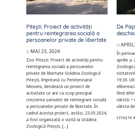
Pitești: Proiect de activități
De Pașt
pentru reintegrarea socială a
deschis
persoanelor private de libertate
APRILI
MAI 23, 2024
În perioa
Zoo Pitești: Proiect de activități pentru
aprilie și
reintegrarea socială a persoanelor
Zoologică
private de libertate Grădina Zoologică
vizitatori
Pitești, împreună cu Penitenciarul
19:30. Ult
Mioveni, derulează un proiect de
eliberează
activitate ce are ca scop principal
fiind dife
creșterea șanselor de reintegrare socială
vârstă: • 
a persoanelor private de libertate. În
vârsta de
cadrul acestui proiect, astăzi, 23.05.2024,
CITEȘTE 
a fost organizată o vizită la Grădina
Zoologică Pitești, […]