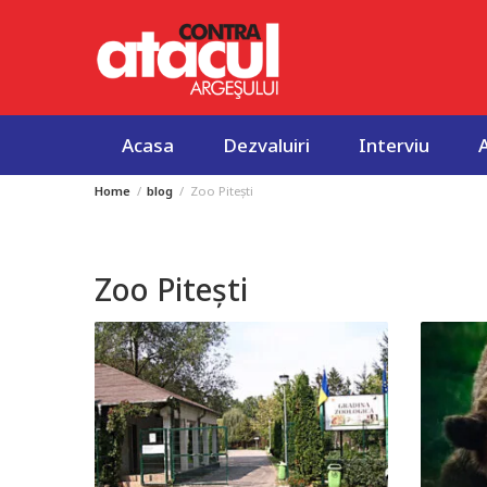
Acasa
Dezvaluiri
Interviu
Home
blog
Zoo Pitești
Skip
to
content
Zoo Pitești