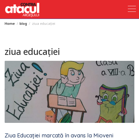
Home
blog
ziua educației
Skip
to
content
ziua educației
Ziua Educației marcată în avans la Mioveni