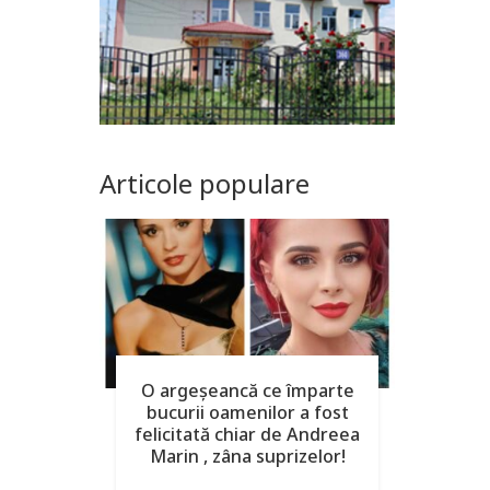
Articole populare
O argeşeancă ce împarte
bucurii oamenilor a fost
felicitată chiar de Andreea
Marin , zâna suprizelor!