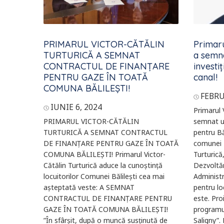
PRIMARUL VICTOR-CĂTĂLIN
Primaru
TURTURICĂ A SEMNAT
a semna
CONTRACTUL DE FINANȚARE
investiț
PENTRU GAZE ÎN TOATĂ
canal!
COMUNA BĂLILEȘTI!
FEBRU
IUNIE 6, 2024
Primarul 
PRIMARUL VICTOR-CĂTĂLIN
semnat un
TURTURICĂ A SEMNAT CONTRACTUL
pentru Băl
DE FINANȚARE PENTRU GAZE ÎN TOATĂ
comunei B
COMUNA BĂLILEȘTI! Primarul Victor-
Turturică
Cătălin Turturică aduce la cunoștință
Dezvoltări
locuitorilor Comunei Bălilești cea mai
Administr
așteptată veste: A SEMNAT
pentru lo
CONTRACTUL DE FINANȚARE PENTRU
este. Pro
GAZE ÎN TOATĂ COMUNA BĂLILEȘTI!
programul
”În sfârșit, după o muncă susținută de
Saligny”.