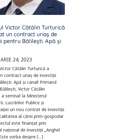
l Victor Cătălin Turturică
t un contract uriaș de
ii pentru Bălilești. Apă și
ARIE 24, 2023
Victor Cătălin Turturică a
 contract uriaș de investiții
ilești. Apă și canal! Primarul
ălilești, Victor Cătălin
, a semnat la Ministerul
i, Lucrărilor Publice și
ației un nou contrat de investiții
calitatea al cărei prim-gospodar
iectul este finanțat prin
 național de investiții „Anghel
 Este vorba despre […]