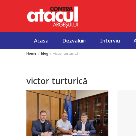
Acasa
Dezvaluiri
Interviu
Home
blog
victor turturică
Skip
to
content
victor turturică