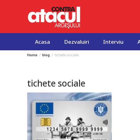
Acasa
Dezvaluiri
Interviu
Home
blog
tichete sociale
Skip
to
content
tichete sociale