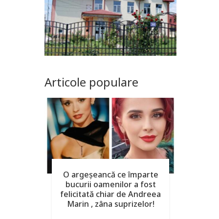
Articole populare
O argeşeancă ce împarte
bucurii oamenilor a fost
felicitată chiar de Andreea
Marin , zâna suprizelor!