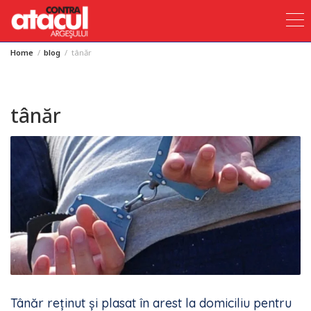
Home
blog
tânăr
Skip
to
content
tânăr
Tânăr reținut și plasat în arest la domiciliu pentru