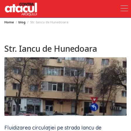
Home
blog
Str. Iancu de Hunedoara
Skip
to
content
Str. Iancu de Hunedoara
Fluidizarea circulației pe strada Iancu de