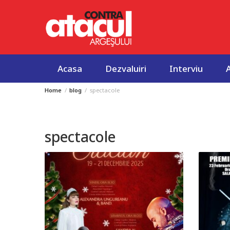
Acasa
Dezvaluiri
Interviu
Home
blog
spectacole
Skip
to
content
spectacole