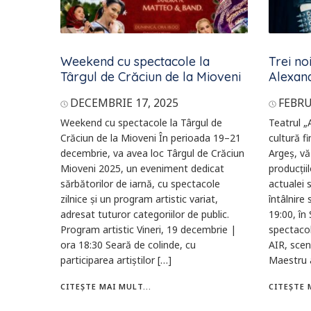
Weekend cu spectacole la
Trei no
Târgul de Crăciun de la Mioveni
Alexan
DECEMBRIE 17, 2025
FEBRU
Weekend cu spectacole la Târgul de
Teatrul „
Crăciun de la Mioveni În perioada 19–21
cultură f
decembrie, va avea loc Târgul de Crăciun
Argeș, vă 
Mioveni 2025, un eveniment dedicat
producții
sărbătorilor de iarnă, cu spectacole
actualei 
zilnice și un program artistic variat,
întâlnire
adresat tuturor categoriilor de public.
19:00, în
Program artistic Vineri, 19 decembrie |
spectacol
ora 18:30 Seară de colinde, cu
AIR, scen
participarea artiștilor […]
Maestru a
CITEȘTE MAI MULT...
CITEȘTE 