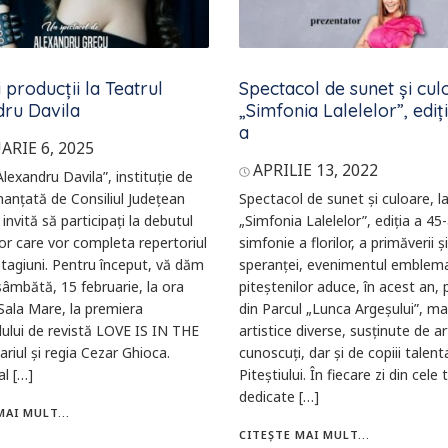
i producții la Teatrul
Spectacol de sunet și culo
dru Davila
„Simfonia Lalelelor”, ediț
a
ARIE 6, 2025
APRILIE 13, 2022
Alexandru Davila”, instituție de
inanțată de Consiliul Județean
Spectacol de sunet și culoare, l
invită să participați la debutul
„Simfonia Lalelelor”, ediția a 45
lor care vor completa repertoriul
simfonie a florilor, a primăverii ș
stagiuni. Pentru început, vă dăm
speranței, evenimentul emblema
 sâmbătă, 15 februarie, la ora
piteștenilor aduce, în acest an,
 Sala Mare, la premiera
din Parcul „Lunca Argeșului”, ma
ului de revistă LOVE IS IN THE
artistice diverse, susținute de ar
ariul și regia Cezar Ghioca.
cunoscuți, dar și de copiii talenta
l […]
Piteștiului. În fiecare zi din cele t
dedicate […]
MAI MULT...
CITEȘTE MAI MULT...