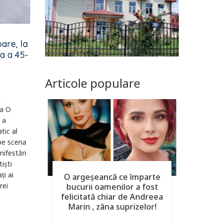
are, la
ia a 45-
Articole populare
a
-a O
i a
tic al
 pe scena
nifestări
tiști
ți ai
O argeşeancă ce împarte
rei
bucurii oamenilor a fost
felicitată chiar de Andreea
Marin , zâna suprizelor!