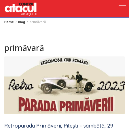
Home
blog
primăvară
Skip
to
content
primăvară
Retroparada Primăverii, Pitești – sâmbătă, 29