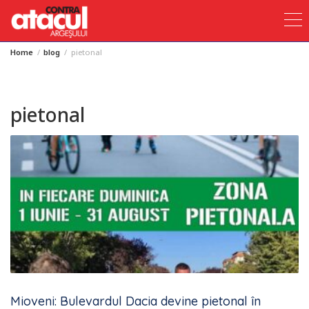
Home
blog
pietonal
Skip
to
content
pietonal
Mioveni: Bulevardul Dacia devine pietonal în