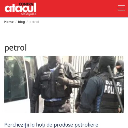
Home
blog
petrol
Skip
to
content
petrol
Percheziții la hoți de produse petroliere