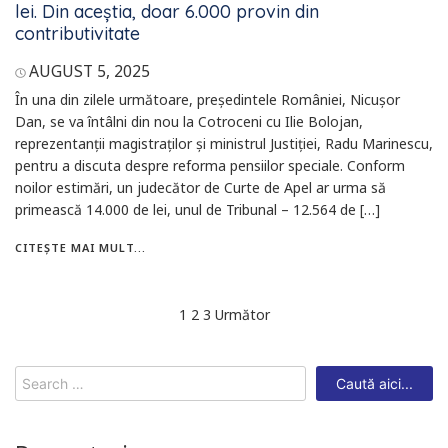
lei. Din aceştia, doar 6.000 provin din
contributivitate
AUGUST 5, 2025
În una din zilele următoare, preşedintele României, Nicuşor
Dan, se va întâlni din nou la Cotroceni cu Ilie Bolojan,
reprezentanţii magistraţilor şi ministrul Justiției, Radu Marinescu,
pentru a discuta despre reforma pensiilor speciale. Conform
noilor estimări, un judecător de Curte de Apel ar urma să
primească 14.000 de lei, unul de Tribunal – 12.564 de […]
CITEȘTE MAI MULT...
Navigare
1
2
3
Următor
în
articole
Search
for: