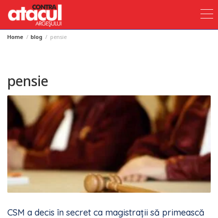
Home
blog
pensie
Skip
to
content
pensie
CSM a decis în secret ca magistrații să primească