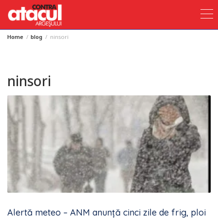
Home
blog
ninsori
Skip
to
content
ninsori
Alertă meteo – ANM anunță cinci zile de frig, ploi