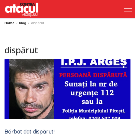
Home
blog
dispărut
Skip
to
content
dispărut
Bărbat dat dispărut!