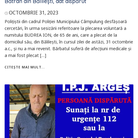
Bătrân din Bălilești, dat dispărut
OCTOMBRIE 31, 2023
Polițiștii din cadrul Poliției Municipiului Câmpulung desfășoară
cercetări, în urma sesizării referitoare la plecarea voluntară a
numitului BUDREA ION, de 65 de ani, care a plecat de la
domiciliul său, din Bălilești, în cursul zilei de astăzi, 31 octombrie
a.c., și nu a mai revenit. Bărbatul suferă de afecțiuni medicale și
a mai fost plecat […]
CITEȘTE MAI MULT...