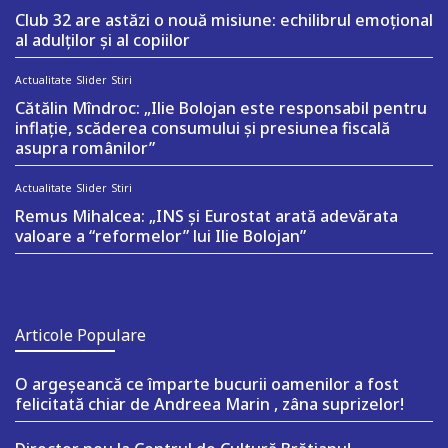
Club 32 are astăzi o nouă misiune: echilibrul emoțional
al adulților și al copiilor
Actualitate
Slider
Stiri
Cătălin Mîndroc: „Ilie Bolojan este responsabil pentru
inflație, scăderea consumului și presiunea fiscală
asupra românilor”
Actualitate
Slider
Stiri
Remus Mihalcea: „INS și Eurostat arată adevărata
valoare a “reformelor” lui Ilie Bolojan”
Articole Populare
O argeşeancă ce împarte bucurii oamenilor a fost
felicitată chiar de Andreea Marin , zâna suprizelor!