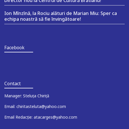
Director nou la Centrul de Cultură Brătianu!
Ion Mînzînă, la Rociu alături de Marian Miu: Sper ca
echipa noastră să fie învingătoare!
Facebook
Contact
Manager: Steluța Chiriță
Email: chiritasteluta@yahoo.com
Email Redacție: atacarges@yahoo.com