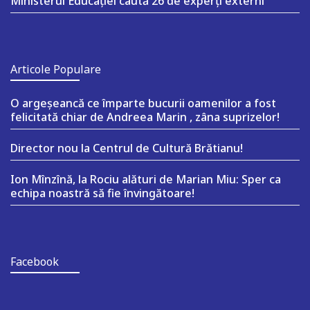
Ministerul Educației caută 26 de experți externi
Articole Populare
O argeşeancă ce împarte bucurii oamenilor a fost
felicitată chiar de Andreea Marin , zâna suprizelor!
Director nou la Centrul de Cultură Brătianu!
Ion Mînzînă, la Rociu alături de Marian Miu: Sper ca
echipa noastră să fie învingătoare!
Facebook