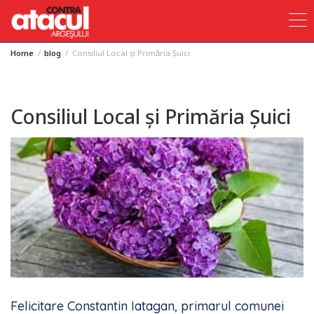
Home
blog
Consiliul Local și Primăria Șuici
Skip
to
content
Consiliul Local și Primăria Șuici
Felicitare Constantin Iatagan, primarul comunei