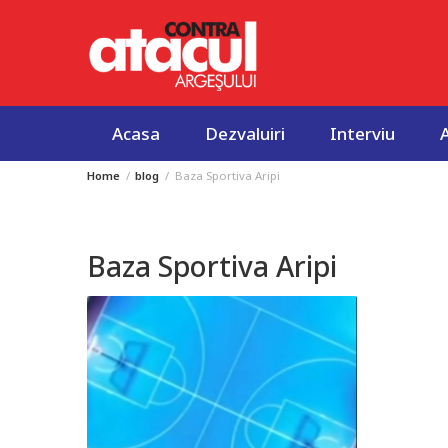
Acasa
Dezvaluiri
Interviu
Home
blog
Baza Sportiva Aripi
Skip
to
content
Baza Sportiva Aripi