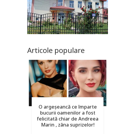
Articole populare
O argeşeancă ce împarte
bucurii oamenilor a fost
felicitată chiar de Andreea
Marin , zâna suprizelor!