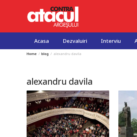
Acasa
Dezvaluiri
Interviu
Home
blog
alexandru davila
Skip
to
content
alexandru davila