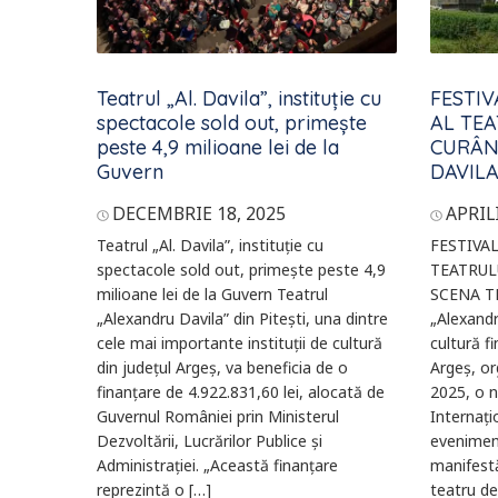
Teatrul „Al. Davila”, instituție cu
FESTI
spectacole sold out, primește
AL TEA
peste 4,9 milioane lei de la
CURÂN
Guvern
DAVILA
DECEMBRIE 18, 2025
APRILI
Teatrul „Al. Davila”, instituție cu
FESTIVA
spectacole sold out, primește peste 4,9
TEATRUL
milioane lei de la Guvern Teatrul
SCENA TE
„Alexandru Davila” din Pitești, una dintre
„Alexandr
cele mai importante instituții de cultură
cultură f
din județul Argeș, va beneficia de o
Argeș, or
finanțare de 4.922.831,60 lei, alocată de
2025, o n
Guvernul României prin Ministerul
Internați
Dezvoltării, Lucrărilor Publice și
eveniment
Administrației. „Această finanțare
manifestă
reprezintă o […]
teatru de