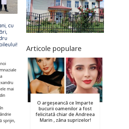
ani, cu
ări,
dru
ileului!
Articole populare
 noi
Gimnaziale
ea
lexandru
cele mai
din
O argeşeancă ce împarte
în
bucurii oamenilor a fost
felicitată chiar de Andreea
ândrie
Marin , zâna suprizelor!
 sprijin,