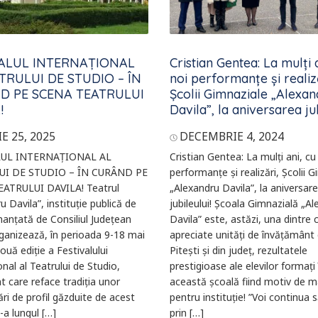
VALUL INTERNAȚIONAL
Cristian Gentea: La mulți 
TRULUI DE STUDIO – ÎN
noi performanțe și realiz
D PE SCENA TEATRULUI
Școlii Gimnaziale „Alexan
!
Davila”, la aniversarea jub
E 25, 2025
DECEMBRIE 4, 2024
LUL INTERNAȚIONAL AL
Cristian Gentea: La mulți ani, cu
UI DE STUDIO – ÎN CURÂND PE
performanțe și realizări, Școlii 
ATRULUI DAVILA! Teatrul
„Alexandru Davila”, la aniversar
u Davila”, instituție publică de
jubileului! Școala Gimnazială „A
inanțată de Consiliul Județean
Davila” este, astăzi, una dintre 
ganizează, în perioada 9-18 mai
apreciate unități de învățământ 
ouă ediție a Festivalului
Pitești și din județ, rezultatele
onal al Teatrului de Studio,
prestigioase ale elevilor formați 
 care reface tradiția unor
această școală fiind motiv de m
ri de profil găzduite de acest
pentru instituție! ”Voi continua să
-a lungul […]
prin […]